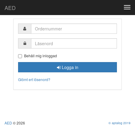
AED
Togg
navi
Ordernummer
Läsenord
Behåll mig inloggad
Logga in
Glömt ert lösenord?
AED
© 2026
© aptalog 2019