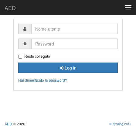
AED
Togg
navi
Nome
utente
Password
Resta collegato
Log in
Hai dimenticato la password?
AED
© 2026
© aptalog 2019