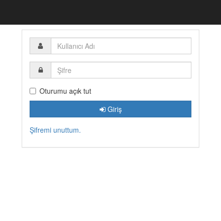
Kullanıcı
Adı
Şifre
Oturumu açık tut
Giriş
Şifremi unuttum.